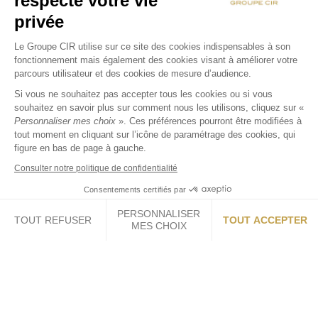
respecte votre vie
privée
Le Groupe CIR utilise sur ce site des cookies indispensables à son
fonctionnement mais également des cookies visant à améliorer votre
parcours utilisateur et des cookies de mesure d’audience.
Si vous ne souhaitez pas accepter tous les cookies ou si vous
souhaitez en savoir plus sur comment nous les utilisons, cliquez sur «
Personnaliser mes choix
». Ces préférences pourront être modifiées à
tout moment en cliquant sur l’icône de paramétrage des cookies, qui
figure en bas de page à gauche.
Consulter notre politique de confidentialité
Consentements certifiés par
PERSONNALISER
TOUT REFUSER
TOUT ACCEPTER
MES CHOIX
Axeptio consent
Plateforme de Gestion du Consentement : Personnalisez vos O
Notre plateforme vous permet d'adapter et de gérer vos paramètr