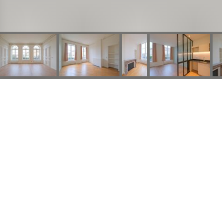
s Options
ètres de confidentialité, en garantissant la conformité avec le
METZ
S – 8 BLD PAI