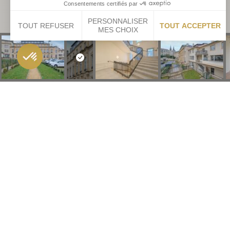
Consentements certifiés par
PERSONNALISER
TOUT REFUSER
TOUT ACCEPTER
MES CHOIX
Axeptio consent
Plateforme de Gestion du Consentement : Personnalisez vo
Notre plateforme vous permet d'adapter et de gérer vos param
6 BI