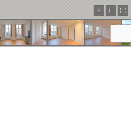
s réglementations. Personnalisez vos préférences pour contrôler
XHANS