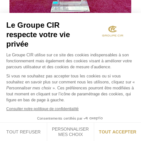
Le Groupe CIR
DOUBLE RÉCOMPENSE POUR LE GROUPE
respecte votre vie
CIR !
privée
actus
13 mars 2025
Le Groupe CIR est très fier d’annoncer la
Le Groupe CIR utilise sur ce site des cookies indispensables à son
fonctionnement mais également des cookies visant à améliorer votre
double distinction décernée par les CGP
parcours utilisateur et des cookies de mesure d’audience.
Si vous ne souhaitez pas accepter tous les cookies ou si vous
souhaitez en savoir plus sur comment nous les utilisons, cliquez sur «
Personnaliser mes choix
». Ces préférences pourront être modifiées à
tout moment en cliquant sur l’icône de paramétrage des cookies, qui
figure en bas de page à gauche.
POLITIQUE DE
CONFIDENTIALITÉ
CONTACT
MENTIONS LÉGALES
Consulter notre politique de confidentialité
Consentements certifiés par
PERSONNALISER
TOUT REFUSER
TOUT ACCEPTER
MES CHOIX