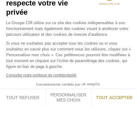
respecte votre vie
privée
Le Groupe CIR utilise sur ce site des cookies indispensables à son
fonctionnement mais également des cookies visant à améliorer votre
parcours utilisateur et des cookies de mesure d’audience.
Si vous ne souhaitez pas accepter tous les cookies ou si vous
souhaitez en savoir plus sur comment nous les utilisons, cliquez sur «
Personnaliser mes choix
». Ces préférences pourront être modifiées à
tout moment en cliquant sur l’icône de paramétrage des cookies, qui
figure en bas de page à gauche.
Consulter notre politique de confidentialité
Consentements certifiés par
PERSONNALISER
TOUT REFUSER
TOUT ACCEPTER
MES CHOIX
Axeptio consent
Plateforme de Gestion du Consentement : Personnalisez vos O
Notre plateforme vous permet d'adapter et de gérer vos paramètr